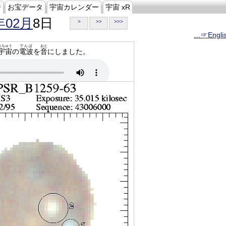
ジ
お宝データ
宇宙カレンダー
宇宙 xR
年02月
8日
>
>>
>>>
…☞Engli
うちゅう
でんぱ
おと
宇宙
の
電波
を
音
にしました。