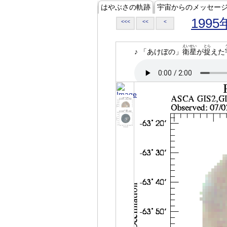
はやぶさの軌跡
宇宙からのメッセー
1995
<<<
<<
<
えいせい
とら
♪ 「あけぼの」
衛星
が
捉
えた