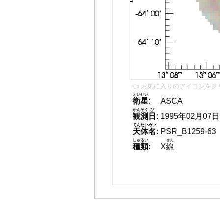
👈 お気に入りのアイコンをク
えいせい
衛星
:
ASCA
かんそく
び
観測
日
:
1995年02月07日
てんたいめい
天体名
:
PSR_B1259-63
しゅるい
せん
種類
:
X
線