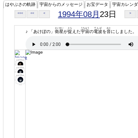
はやぶさの軌跡
宇宙からのメッセージ
お宝データ
宇宙カレンダ
1994年08月
23日
<<<
<<
<
>
えいせい
とら
うちゅう
でんぱ
おと
♪ 「あけぼの」
衛星
が
捉
えた
宇宙
の
電波
を
音
にしました。