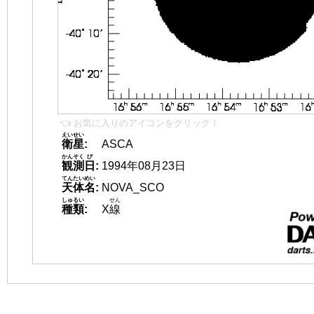
👈 お気に入りのアイコンをクリック！
えいせい
衛星
:
ASCA
かんそく
び
観測
日
:
1994年08月23日
てんたいめい
天体名
:
NOVA_SCO
しゅるい
せん
種類
:
X
線