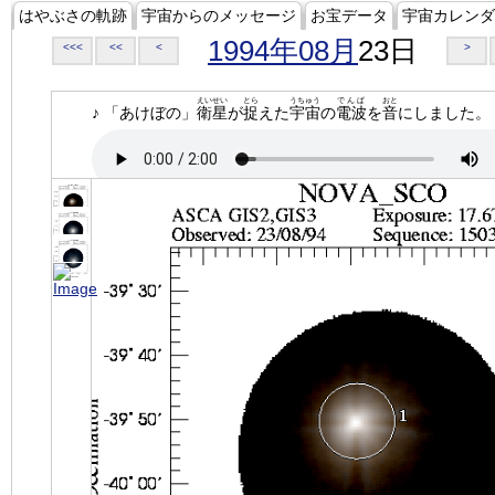
はやぶさの軌跡
宇宙からのメッセージ
お宝データ
宇宙カレンダ
1994年08月
23日
<<<
<<
<
>
えいせい
とら
うちゅう
でんぱ
おと
♪ 「あけぼの」
衛星
が
捉
えた
宇宙
の
電波
を
音
にしました。