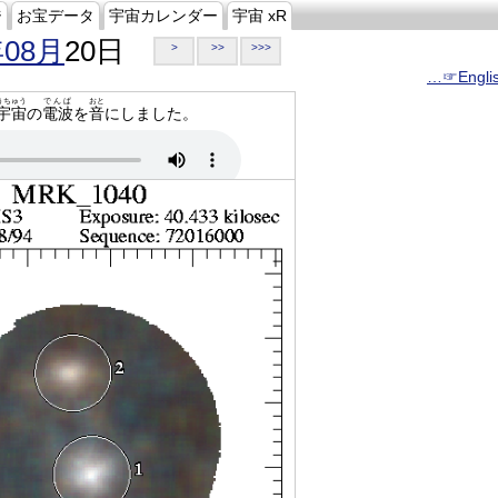
ジ
お宝データ
宇宙カレンダー
宇宙 xR
年08月
20日
>
>>
>>>
…☞Engli
うちゅう
でんぱ
おと
宇宙
の
電波
を
音
にしました。