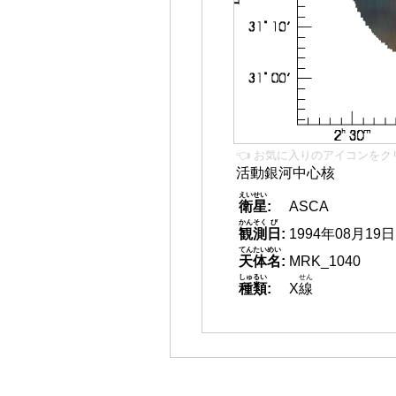
👈 お気に入りのアイコンをク
活動銀河中心核
えいせい
衛星
:
ASCA
かんそく
び
観測
日
:
1994年08月19日
てんたいめい
天体名
:
MRK_1040
しゅるい
せん
種類
:
X
線