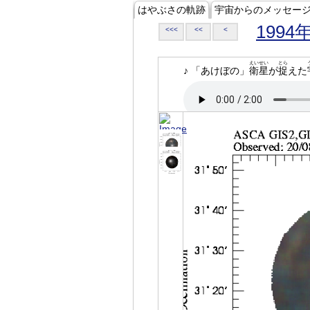
はやぶさの軌跡
宇宙からのメッセー
1994
<<<
<<
<
えいせい
とら
♪ 「あけぼの」
衛星
が
捉
えた