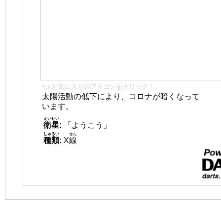
👈 お気に入りのアイコンをクリック！
太陽活動の低下により、コロナが暗くなって
います。
えいせい
衛星
:
「ようこう」
しゅるい
せん
種類
:
X
線