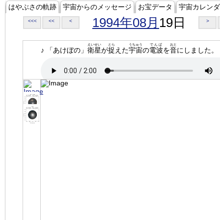
はやぶさの軌跡
宇宙からのメッセージ
お宝データ
宇宙カレンダ
1994年08月
19日
<<<
<<
<
>
えいせい
とら
うちゅう
でんぱ
おと
♪ 「あけぼの」
衛星
が
捉
えた
宇宙
の
電波
を
音
にしました。