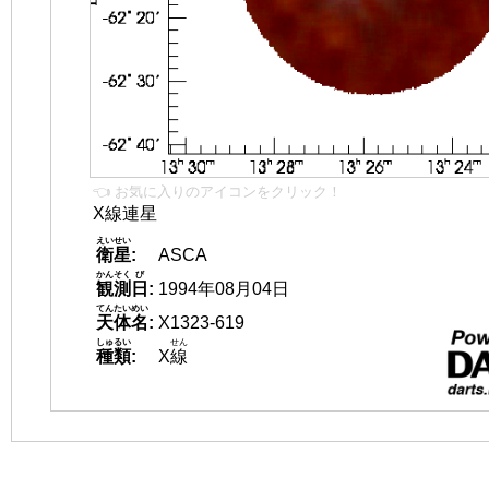
👈 お気に入りのアイコンをクリック！
X線連星
えいせい
衛星
:
ASCA
かんそく
び
観測
日
:
1994年08月04日
てんたいめい
天体名
:
X1323-619
しゅるい
せん
種類
:
X
線