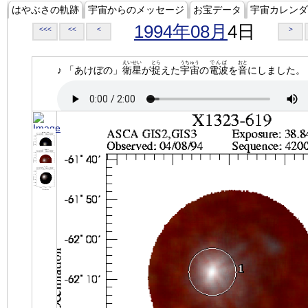
はやぶさの軌跡
宇宙からのメッセージ
お宝データ
宇宙カレンダ
1994年08月
4日
<<<
<<
<
>
えいせい
とら
うちゅう
でんぱ
おと
♪ 「あけぼの」
衛星
が
捉
えた
宇宙
の
電波
を
音
にしました。