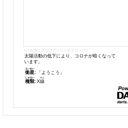
👈 お気に入りのアイコンをクリック！
太陽活動の低下により、コロナが暗くなって
います。
えいせい
衛星
:
「ようこう」
しゅるい
せん
種類
:
X
線