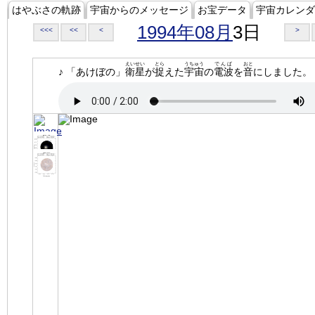
はやぶさの軌跡
宇宙からのメッセージ
お宝データ
宇宙カレンダ
1994年08月
3日
<<<
<<
<
>
えいせい
とら
うちゅう
でんぱ
おと
♪ 「あけぼの」
衛星
が
捉
えた
宇宙
の
電波
を
音
にしました。