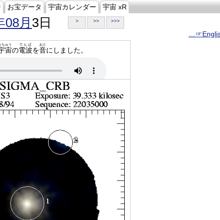
ジ
お宝データ
宇宙カレンダー
宇宙 xR
年08月
3日
>
>>
>>>
…☞Engli
うちゅう
でんぱ
おと
宇宙
の
電波
を
音
にしました。