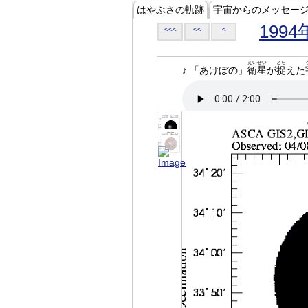
はやぶさの軌跡
宇宙からのメッセー
1994
<<<
<<
<
えいせい
とら
♪ 「あけぼの」
衛星
が
捉
えた