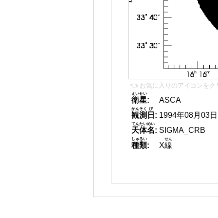
👈 お気に入りのアイコンをク
えいせい
衛星
:
ASCA
かんそく
び
観測
日
:
1994年08月03日
てんたいめい
天体名
:
SIGMA_CRB
しゅるい
せん
種類
:
X
線