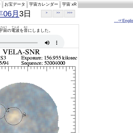
ジ
お宝データ
宇宙カレンダー
宇宙 xR
年06月
3日
>
>>
>>>
…☞Engli
うちゅう
でんぱ
おと
宇宙
の
電波
を
音
にしました。