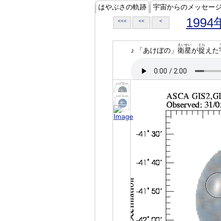
はやぶさの軌跡
宇宙からのメッセー
1994
<<<
<<
<
えいせい
とら
♪ 「あけぼの」
衛星
が
捉
えた