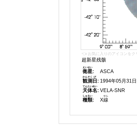
👈 お気に入りのアイコンをク
超新星残骸
えいせい
衛星
:
ASCA
かんそく
び
観測
日
:
1994年05月31日
てんたいめい
天体名
:
VELA-SNR
しゅるい
せん
種類
:
X
線