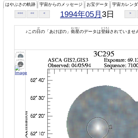
はやぶさの軌跡
宇宙からのメッセージ
お宝データ
宇宙カレンダ
1994年05月
3日
<<<
<<
<
>
ひ
えいせい
とうろく
♪この
日
の「あけぼの」
衛星
のデータは
登録
されていませ