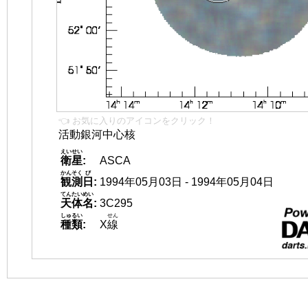
👈 お気に入りのアイコンをクリック！
活動銀河中心核
えいせい
衛星
:
ASCA
かんそく
び
観測
日
:
1994年05月03日 - 1994年05月04日
てんたいめい
天体名
:
3C295
しゅるい
せん
種類
:
X
線