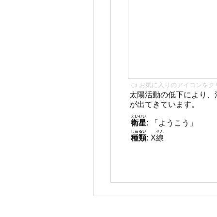
👈 お気に入りのアイコンをク
太陽活動の低下により、
が出てきています。
えいせい
衛星
:
「ようこう」
しゅるい
せん
種類
:
X
線