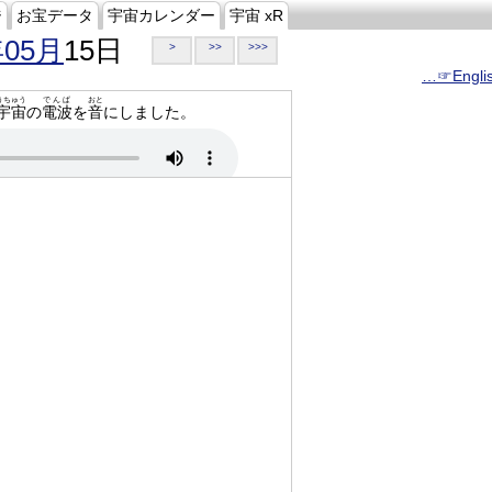
ジ
お宝データ
宇宙カレンダー
宇宙 xR
年05月
15日
>
>>
>>>
…☞Engli
うちゅう
でんぱ
おと
宇宙
の
電波
を
音
にしました。