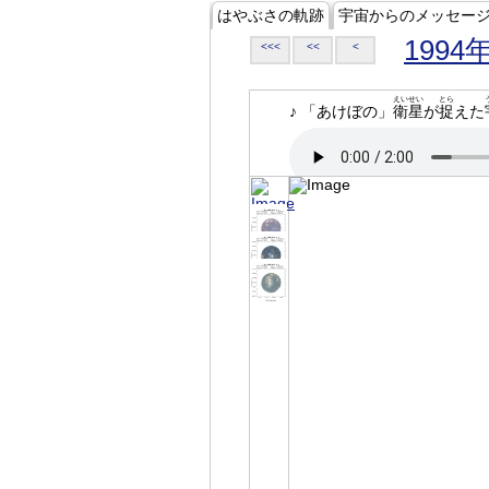
はやぶさの軌跡
宇宙からのメッセー
1994
<<<
<<
<
えいせい
とら
♪ 「あけぼの」
衛星
が
捉
えた