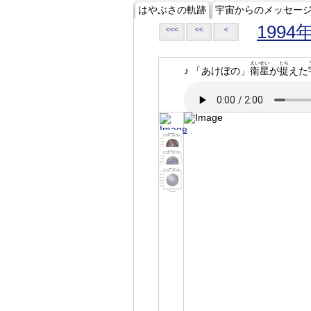
はやぶさの軌跡
宇宙からのメッセー
1994
<<<
<<
<
えいせい
とら
♪ 「あけぼの」
衛星
が
捉
えた