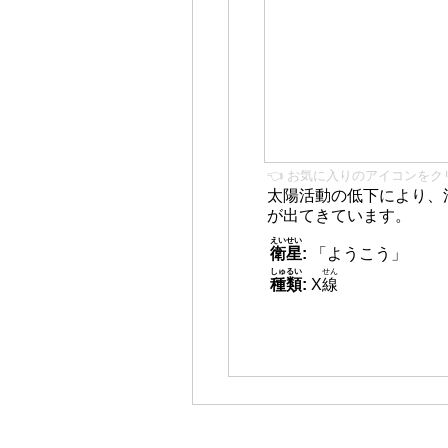
👈 お気に入りのアイコンをク
太陽活動の低下により、
が出てきています。
えいせい
衛星
:
「ようこう」
しゅるい
せん
種類
:
X
線