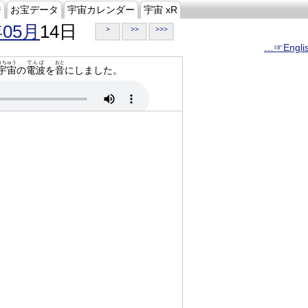
ジ
お宝データ
宇宙カレンダー
宇宙 xR
年05月
14日
>
>>
>>>
…☞Engli
うちゅう
でんぱ
おと
宇宙
の
電波
を
音
にしました。