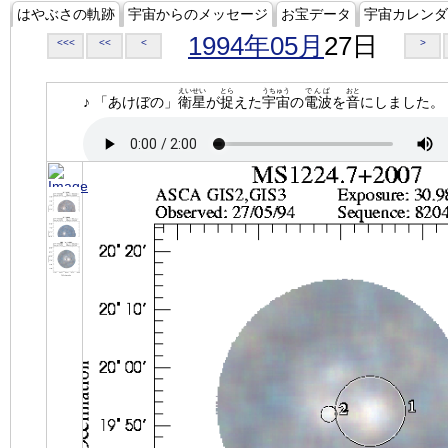
はやぶさの軌跡
宇宙からのメッセージ
お宝データ
宇宙カレンダ
1994年05月
27日
<<<
<<
<
>
えいせい
とら
うちゅう
でんぱ
おと
♪ 「あけぼの」
衛星
が
捉
えた
宇宙
の
電波
を
音
にしました。