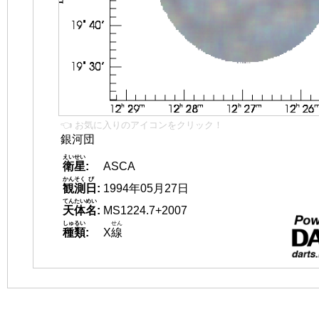
👈 お気に入りのアイコンをクリック！
銀河団
えいせい
衛星
:
ASCA
かんそく
び
観測
日
:
1994年05月27日
てんたいめい
天体名
:
MS1224.7+2007
しゅるい
せん
種類
:
X
線