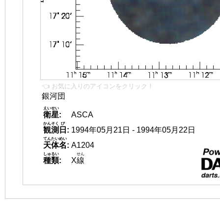
👈 お気に入りのアイコンをクリック！
銀河団
えいせい
衛星
:
ASCA
かんそく
び
観測
日
:
1994年05月21日 - 1994年05月22日
てんたいめい
天体名
:
A1204
しゅるい
せん
種類
:
X
線