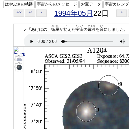
はやぶさの軌跡
宇宙からのメッセージ
お宝データ
宇宙カレンダ
1994年05月
22日
<<<
<<
<
>
えいせい
とら
うちゅう
でんぱ
おと
♪ 「あけぼの」
衛星
が
捉
えた
宇宙
の
電波
を
音
にしました。