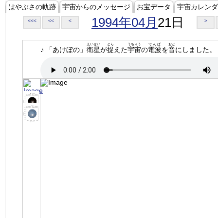
はやぶさの軌跡
宇宙からのメッセージ
お宝データ
宇宙カレンダ
1994年04月
21日
<<<
<<
<
>
えいせい
とら
うちゅう
でんぱ
おと
♪ 「あけぼの」
衛星
が
捉
えた
宇宙
の
電波
を
音
にしました。