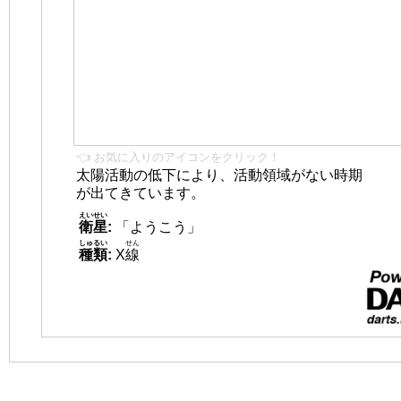
👈 お気に入りのアイコンをクリック！
太陽活動の低下により、活動領域がない時期
が出てきています。
えいせい
衛星
:
「ようこう」
しゅるい
せん
種類
:
X
線