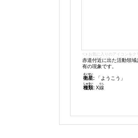
👈 お気に入りのアイコンをク
赤道付近に出た活動領域
有の現象です。
えいせい
衛星
:
「ようこう」
しゅるい
せん
種類
:
X
線