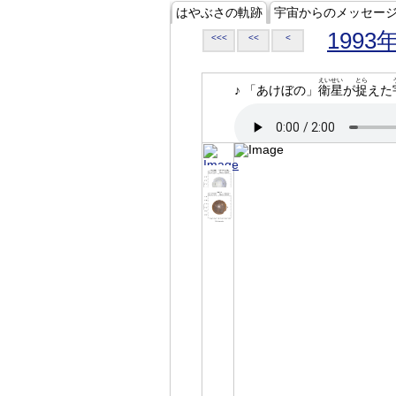
はやぶさの軌跡
宇宙からのメッセー
1993
<<<
<<
<
えいせい
とら
♪ 「あけぼの」
衛星
が
捉
えた