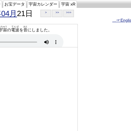
ジ
お宝データ
宇宙カレンダー
宇宙 xR
年04月
21日
>
>>
>>>
…☞Engli
うちゅう
でんぱ
おと
宇宙
の
電波
を
音
にしました。