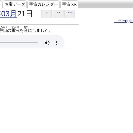
ジ
お宝データ
宇宙カレンダー
宇宙 xR
年03月
21日
>
>>
>>>
…☞Engli
うちゅう
でんぱ
おと
宇宙
の
電波
を
音
にしました。