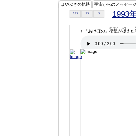
はやぶさの軌跡
宇宙からのメッセー
1993
<<<
<<
<
えいせい
とら
♪ 「あけぼの」
衛星
が
捉
えた