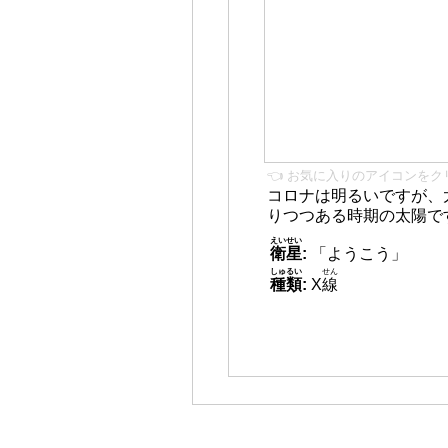
👈 お気に入りのアイコンをク
コロナは明るいですが、
りつつある時期の太陽で
えいせい
衛星
:
「ようこう」
しゅるい
せん
種類
:
X
線