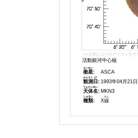
👈 お気に入りのアイコンをク
活動銀河中心核
えいせい
衛星
:
ASCA
かんそく
び
観測
日
:
1993年04月21日
てんたいめい
天体名
:
MKN3
しゅるい
せん
種類
:
X
線