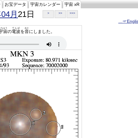
ジ
お宝データ
宇宙カレンダー
宇宙 xR
年04月
21日
>
>>
>>>
…☞Engli
うちゅう
でんぱ
おと
宇宙
の
電波
を
音
にしました。