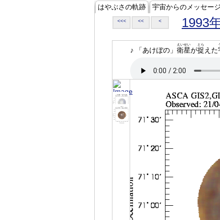
はやぶさの軌跡
宇宙からのメッセー
1993
<<<
<<
<
えいせい
とら
♪ 「あけぼの」
衛星
が
捉
えた