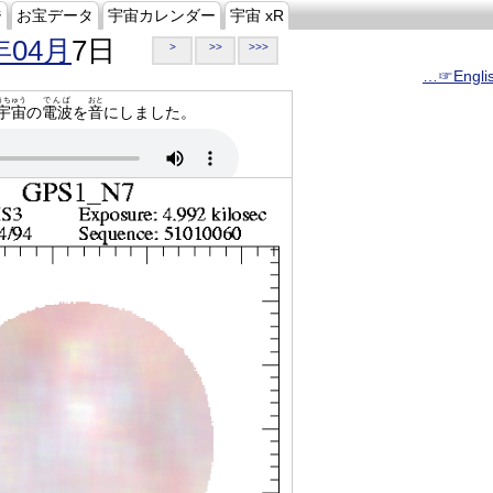
ジ
お宝データ
宇宙カレンダー
宇宙 xR
年04月
7日
>
>>
>>>
…☞Engli
うちゅう
でんぱ
おと
宇宙
の
電波
を
音
にしました。