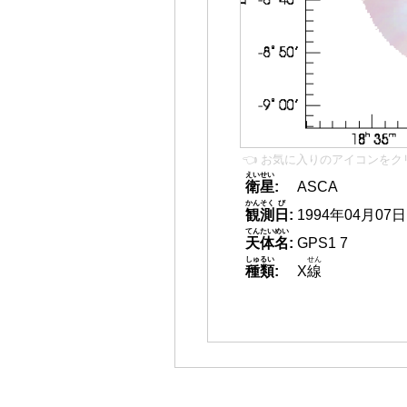
👈 お気に入りのアイコンをク
えいせい
衛星
:
ASCA
かんそく
び
観測
日
:
1994年04月07日
てんたいめい
天体名
:
GPS1 7
しゅるい
せん
種類
:
X
線