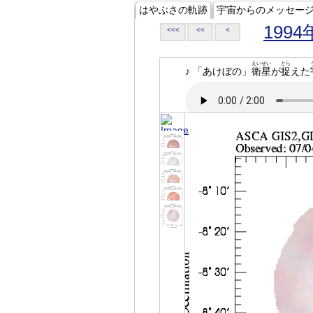
はやぶさの軌跡
宇宙からのメッセー
1994
<<<
<<
<
えいせい
とら
♪ 「あけぼの」
衛星
が
捉
えた