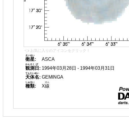
👈 お気に入りのアイコンをクリック！
えいせい
衛星
:
ASCA
かんそく
び
観測
日
:
1994年03月28日 - 1994年03月31日
てんたいめい
天体名
:
GEMINGA
しゅるい
せん
種類
:
X
線