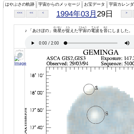
はやぶさの軌跡
宇宙からのメッセージ
お宝データ
宇宙カレンダ
1994年03月
29日
<<<
<<
<
>
えいせい
とら
うちゅう
でんぱ
おと
♪ 「あけぼの」
衛星
が
捉
えた
宇宙
の
電波
を
音
にしました。