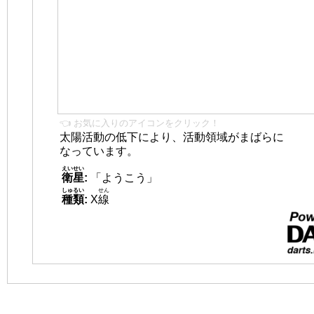
👈 お気に入りのアイコンをクリック！
太陽活動の低下により、活動領域がまばらに
なっています。
えいせい
衛星
:
「ようこう」
しゅるい
せん
種類
:
X
線