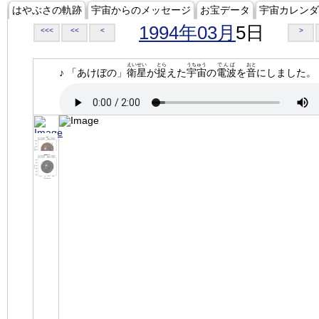
はやぶさの軌跡
宇宙からのメッセージ
お宝データ
宇宙カレンダ
1994年03月
5日
<<<
<<
<
>
えいせい
とら
うちゅう
でんぱ
おと
♪ 「あけぼの」
衛星
が
捉
えた
宇宙
の
電波
を
音
にしました。