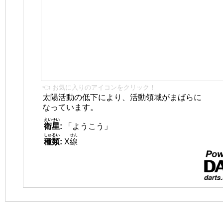
👈 お気に入りのアイコンをクリック！
太陽活動の低下により、活動領域がまばらに
なっています。
えいせい
衛星
:
「ようこう」
しゅるい
せん
種類
:
X
線