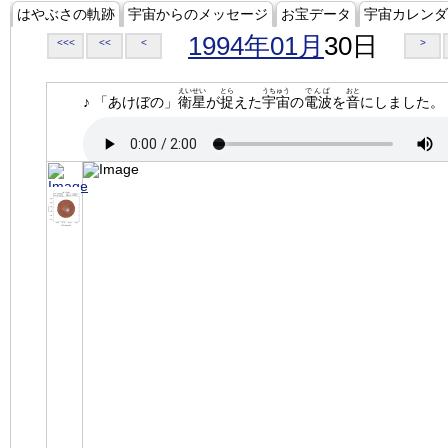
はやぶさの軌跡
宇宙からのメッセージ
お宝データ
宇宙カレンダ
1994年01月
30日
<<<
<<
<
>
えいせい
とら
うちゅう
でんぱ
おと
♪ 「あけぼの」
衛星
が
捉
えた
宇宙
の
電波
を
音
にしました。