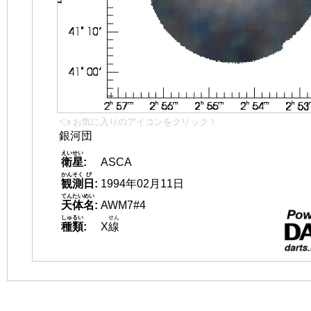
👈 お気に入りのアイコンをクリック！
銀河団
えいせい
衛星
:
ASCA
かんそく
び
観測
日
:
1994年02月11日
てんたいめい
天体名
:
AWM7#4
しゅるい
せん
種類
:
X
線