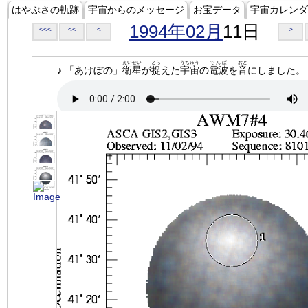
はやぶさの軌跡
宇宙からのメッセージ
お宝データ
宇宙カレンダ
1994年02月
11日
<<<
<<
<
>
えいせい
とら
うちゅう
でんぱ
おと
♪ 「あけぼの」
衛星
が
捉
えた
宇宙
の
電波
を
音
にしました。