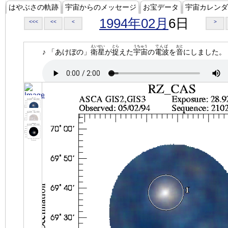
はやぶさの軌跡
宇宙からのメッセージ
お宝データ
宇宙カレンダ
1994年02月
6日
<<<
<<
<
>
えいせい
とら
うちゅう
でんぱ
おと
♪ 「あけぼの」
衛星
が
捉
えた
宇宙
の
電波
を
音
にしました。