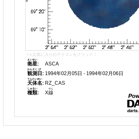
👈 お気に入りのアイコンをクリック！
えいせい
衛星
:
ASCA
かんそく
び
観測
日
:
1994年02月05日 - 1994年02月06日
てんたいめい
天体名
:
RZ_CAS
しゅるい
せん
種類
:
X
線