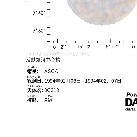
👈 お気に入りのアイコンをクリック！
活動銀河中心核
えいせい
衛星
:
ASCA
かんそく
び
観測
日
:
1994年02月06日 - 1994年02月07日
てんたいめい
天体名
:
3C313
しゅるい
せん
種類
:
X
線