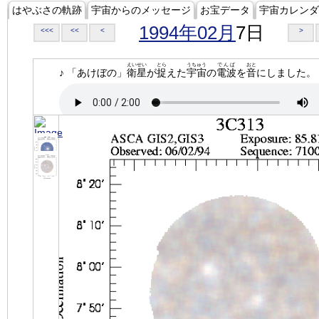
はやぶさの軌跡
宇宙からのメッセージ
お宝データ
宇宙カレンダ
1994年02月
7日
<<<
<<
<
>
えいせい
とら
うちゅう
でんぱ
おと
♪ 「あけぼの」
衛星
が
捉
えた
宇宙
の
電波
を
音
にしました。