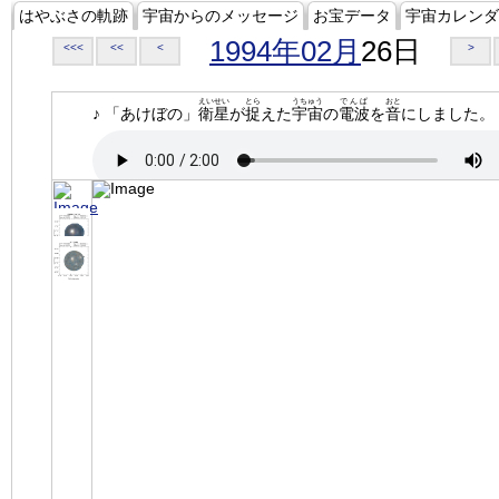
はやぶさの軌跡
宇宙からのメッセージ
お宝データ
宇宙カレンダ
1994年02月
26日
<<<
<<
<
>
えいせい
とら
うちゅう
でんぱ
おと
♪ 「あけぼの」
衛星
が
捉
えた
宇宙
の
電波
を
音
にしました。