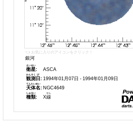
👈 お気に入りのアイコンをクリック！
銀河
えいせい
衛星
:
ASCA
かんそく
び
観測
日
:
1994年01月07日 - 1994年01月09日
てんたいめい
天体名
:
NGC4649
しゅるい
せん
種類
:
X
線