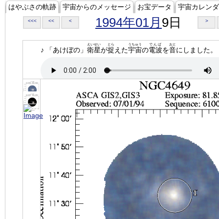
はやぶさの軌跡
宇宙からのメッセージ
お宝データ
宇宙カレンダ
1994年01月
9日
<<<
<<
<
>
えいせい
とら
うちゅう
でんぱ
おと
♪ 「あけぼの」
衛星
が
捉
えた
宇宙
の
電波
を
音
にしました。