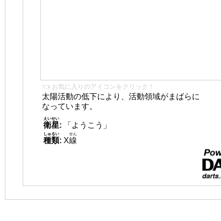
👈 お気に入りのアイコンをクリック！
太陽活動の低下により、活動領域がまばらに
なっています。
えいせい
衛星
:
「ようこう」
しゅるい
せん
種類
:
X
線