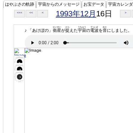
はやぶさの軌跡
宇宙からのメッセージ
お宝データ
宇宙カレンダ
1993年12月
16日
<<<
<<
<
>
えいせい
とら
うちゅう
でんぱ
おと
♪ 「あけぼの」
衛星
が
捉
えた
宇宙
の
電波
を
音
にしました。