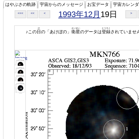
はやぶさの軌跡
宇宙からのメッセージ
お宝データ
宇宙カレンダ
1993年12月
19日
<<<
<<
<
>
ひ
えいせい
とうろく
♪この
日
の「あけぼの」
衛星
のデータは
登録
されていませ