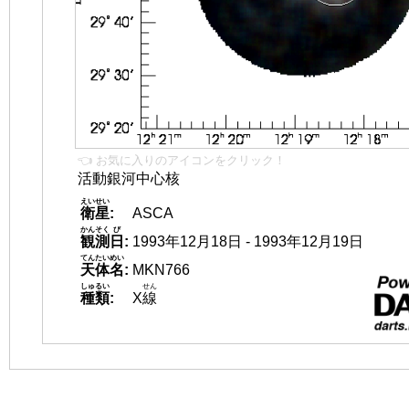
👈 お気に入りのアイコンをクリック！
活動銀河中心核
えいせい
衛星
:
ASCA
かんそく
び
観測
日
:
1993年12月18日 - 1993年12月19日
てんたいめい
天体名
:
MKN766
しゅるい
せん
種類
:
X
線