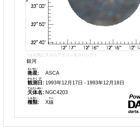
👈 お気に入りのアイコンをクリック！
銀河
えいせい
衛星
:
ASCA
かんそく
び
観測
日
:
1993年12月17日 - 1993年12月18日
てんたいめい
天体名
:
NGC4203
しゅるい
せん
種類
:
X
線