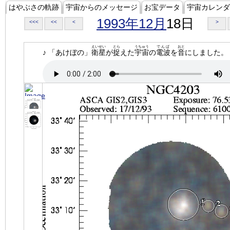
はやぶさの軌跡
宇宙からのメッセージ
お宝データ
宇宙カレンダ
1993年12月
18日
<<<
<<
<
>
えいせい
とら
うちゅう
でんぱ
おと
♪ 「あけぼの」
衛星
が
捉
えた
宇宙
の
電波
を
音
にしました。