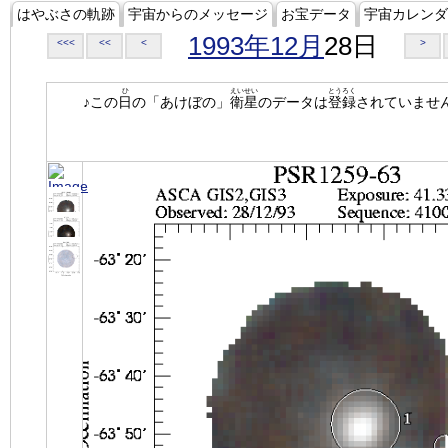
はやぶさの軌跡
宇宙からのメッセージ
お宝データ
宇宙カレンダ
1993年12月
28日
<<<
<<
<
>
ひ
えいせい
とうろく
♪この
日
の「あけぼの」
衛星
のデータは
登録
されていませ