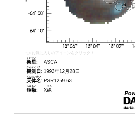
👈 お気に入りのアイコンをクリック！
えいせい
衛星
:
ASCA
かんそく
び
観測
日
:
1993年12月28日
てんたいめい
天体名
:
PSR1259-63
しゅるい
せん
種類
:
X
線