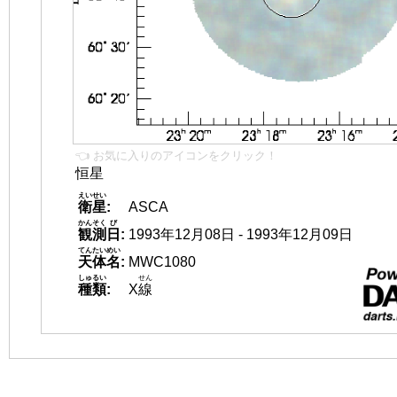
👈 お気に入りのアイコンをクリック！
恒星
えいせい
衛星
:
ASCA
かんそく
び
観測
日
:
1993年12月08日 - 1993年12月09日
てんたいめい
天体名
:
MWC1080
しゅるい
せん
種類
:
X
線