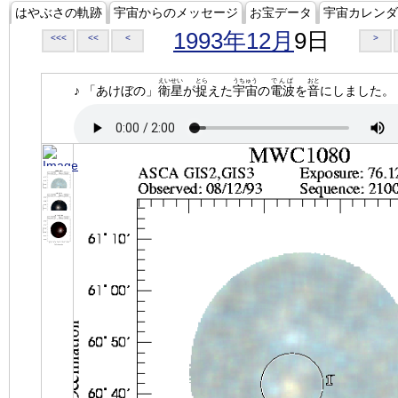
はやぶさの軌跡
宇宙からのメッセージ
お宝データ
宇宙カレンダ
1993年12月
9日
<<<
<<
<
>
えいせい
とら
うちゅう
でんぱ
おと
♪ 「あけぼの」
衛星
が
捉
えた
宇宙
の
電波
を
音
にしました。