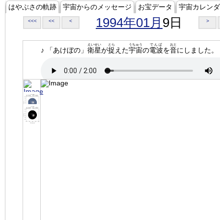
はやぶさの軌跡
宇宙からのメッセージ
お宝データ
宇宙カレンダ
1994年01月
9日
<<<
<<
<
>
えいせい
とら
うちゅう
でんぱ
おと
♪ 「あけぼの」
衛星
が
捉
えた
宇宙
の
電波
を
音
にしました。