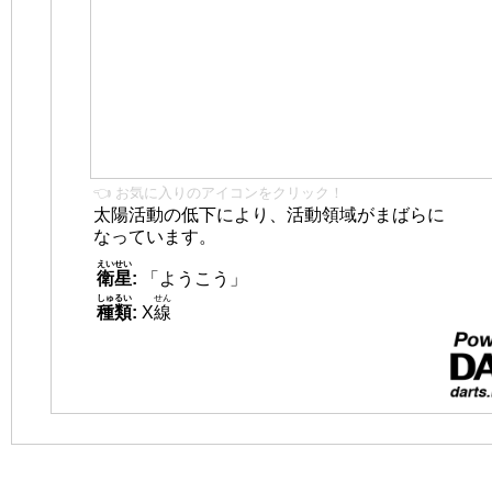
👈 お気に入りのアイコンをクリック！
太陽活動の低下により、活動領域がまばらに
なっています。
えいせい
衛星
:
「ようこう」
しゅるい
せん
種類
:
X
線