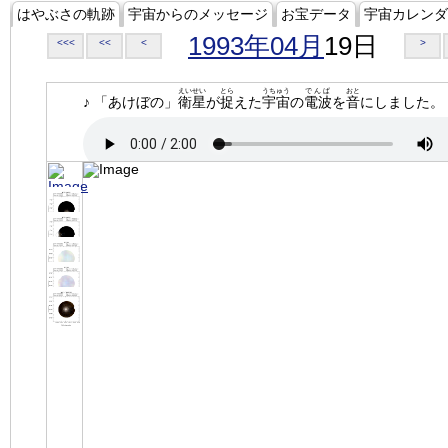
はやぶさの軌跡
宇宙からのメッセージ
お宝データ
宇宙カレンダ
1993年04月
19日
<<<
<<
<
>
えいせい
とら
うちゅう
でんぱ
おと
♪ 「あけぼの」
衛星
が
捉
えた
宇宙
の
電波
を
音
にしました。