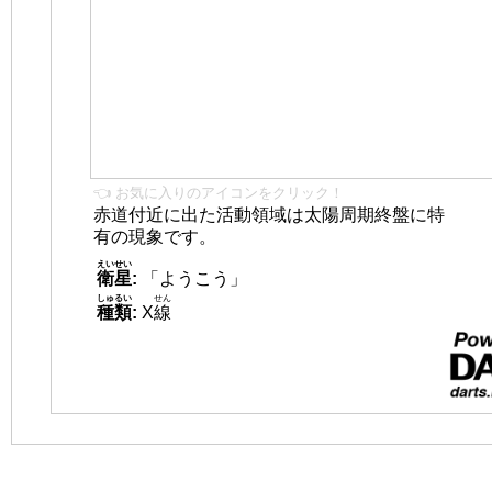
👈 お気に入りのアイコンをクリック！
赤道付近に出た活動領域は太陽周期終盤に特
有の現象です。
えいせい
衛星
:
「ようこう」
しゅるい
せん
種類
:
X
線