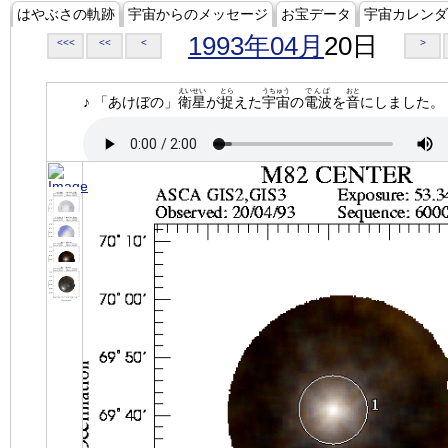
はやぶさの軌跡
宇宙からのメッセージ
お宝データ
宇宙カレンダ
1993年04月
20日
<<<
<<
<
>
えいせい
とら
うちゅう
でんぱ
おと
♪ 「あけぼの」
衛星
が
捉
えた
宇宙
の
電波
を
音
にしました。