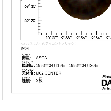
👈 お気に入りのアイコンをクリック！
銀河
えいせい
衛星
:
ASCA
かんそく
び
観測
日
:
1993年04月19日 - 1993年04月20日
てんたいめい
天体名
:
M82 CENTER
しゅるい
せん
種類
:
X
線