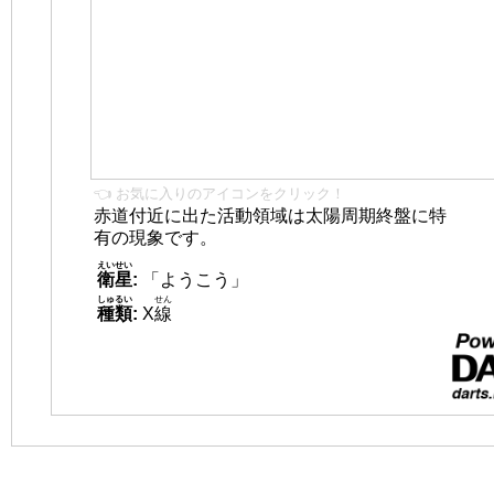
👈 お気に入りのアイコンをクリック！
赤道付近に出た活動領域は太陽周期終盤に特
有の現象です。
えいせい
衛星
:
「ようこう」
しゅるい
せん
種類
:
X
線