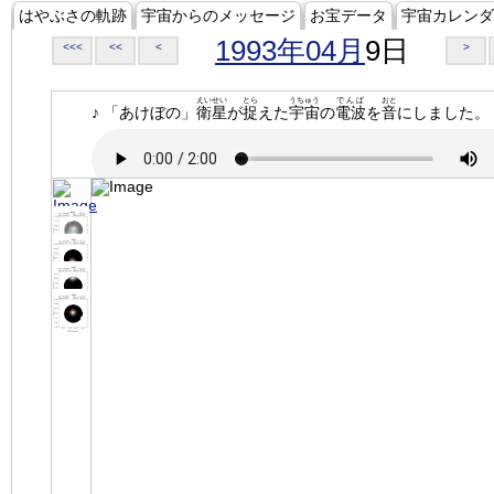
はやぶさの軌跡
宇宙からのメッセージ
お宝データ
宇宙カレンダ
1993年04月
9日
<<<
<<
<
>
えいせい
とら
うちゅう
でんぱ
おと
♪ 「あけぼの」
衛星
が
捉
えた
宇宙
の
電波
を
音
にしました。