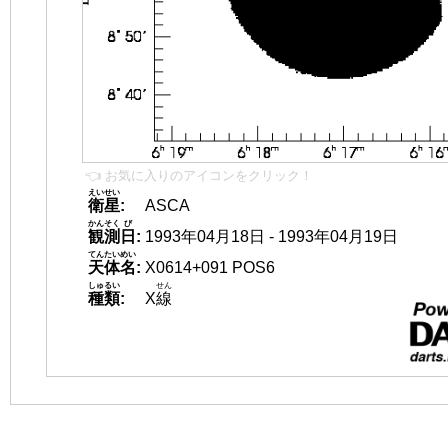
👈 お気に入りのアイコンをクリック！
えいせい
衛星
:
ASCA
かんそく
び
観測
日
:
1993年04月18日 - 1993年04月19日
てんたいめい
天体名
:
X0614+091 POS6
しゅるい
せん
種類
:
X
線