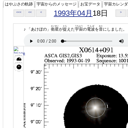
はやぶさの軌跡
宇宙からのメッセージ
お宝データ
宇宙カレンダ
1993年04月
18日
<<<
<<
<
>
えいせい
とら
うちゅう
でんぱ
おと
♪ 「あけぼの」
衛星
が
捉
えた
宇宙
の
電波
を
音
にしました。