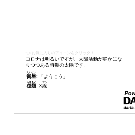
👈 お気に入りのアイコンをクリック！
コロナは明るいですが、太陽活動が静かにな
りつつある時期の太陽です。
えいせい
衛星
:
「ようこう」
しゅるい
せん
種類
:
X
線