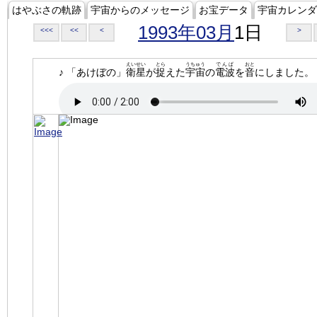
はやぶさの軌跡
宇宙からのメッセージ
お宝データ
宇宙カレンダ
1993年03月
1日
<<<
<<
<
>
えいせい
とら
うちゅう
でんぱ
おと
♪ 「あけぼの」
衛星
が
捉
えた
宇宙
の
電波
を
音
にしました。