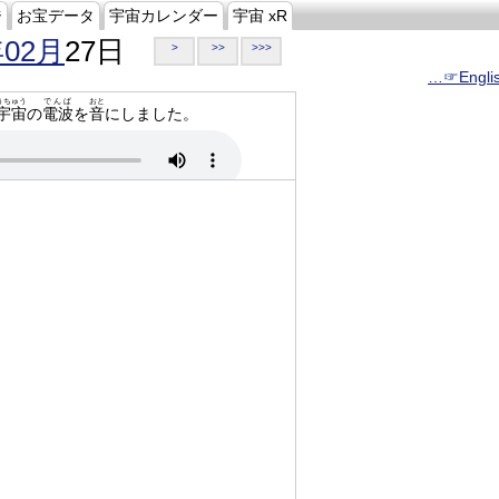
ジ
お宝データ
宇宙カレンダー
宇宙 xR
年02月
27日
>
>>
>>>
…☞Engli
うちゅう
でんぱ
おと
宇宙
の
電波
を
音
にしました。