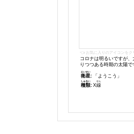
👈 お気に入りのアイコンをク
コロナは明るいですが、
りつつある時期の太陽で
えいせい
衛星
:
「ようこう」
しゅるい
せん
種類
:
X
線