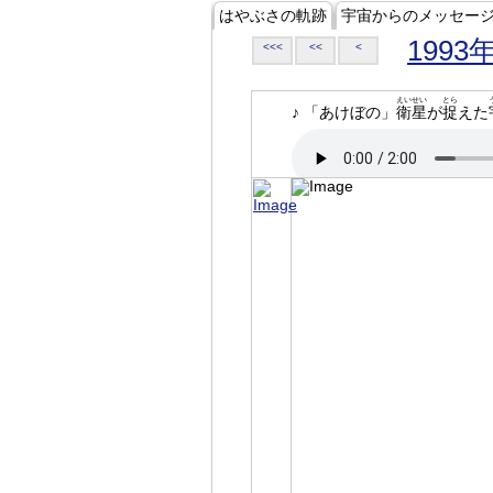
はやぶさの軌跡
宇宙からのメッセー
1993
<<<
<<
<
えいせい
とら
♪ 「あけぼの」
衛星
が
捉
えた