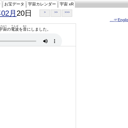
ジ
お宝データ
宇宙カレンダー
宇宙 xR
年02月
20日
>
>>
>>>
…☞Engli
うちゅう
でんぱ
おと
宇宙
の
電波
を
音
にしました。