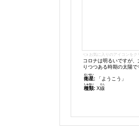
👈 お気に入りのアイコンをク
コロナは明るいですが、
りつつある時期の太陽で
えいせい
衛星
:
「ようこう」
しゅるい
せん
種類
:
X
線