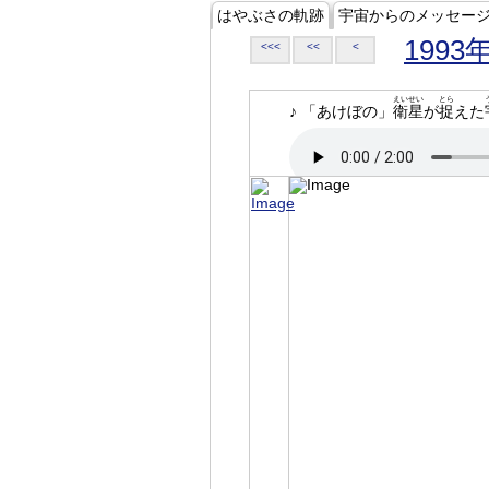
はやぶさの軌跡
宇宙からのメッセー
1993
<<<
<<
<
えいせい
とら
♪ 「あけぼの」
衛星
が
捉
えた