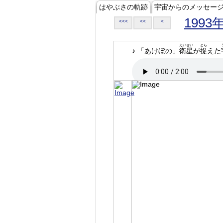
はやぶさの軌跡
宇宙からのメッセー
1993
<<<
<<
<
えいせい
とら
♪ 「あけぼの」
衛星
が
捉
えた