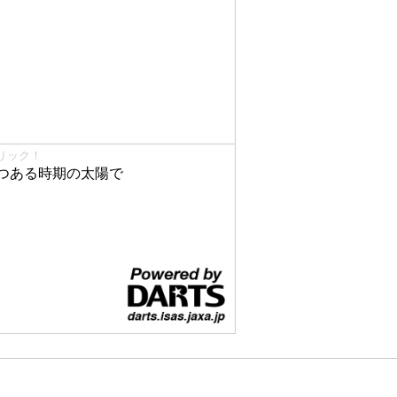
リック！
つある時期の太陽で