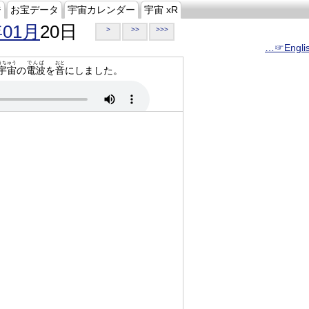
ジ
お宝データ
宇宙カレンダー
宇宙 xR
年01月
20日
>
>>
>>>
…☞Engli
うちゅう
でんぱ
おと
宇宙
の
電波
を
音
にしました。