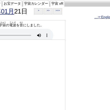
ジ
お宝データ
宇宙カレンダー
宇宙 xR
年01月
21日
>
>>
>>>
…☞Engli
うちゅう
でんぱ
おと
宇宙
の
電波
を
音
にしました。