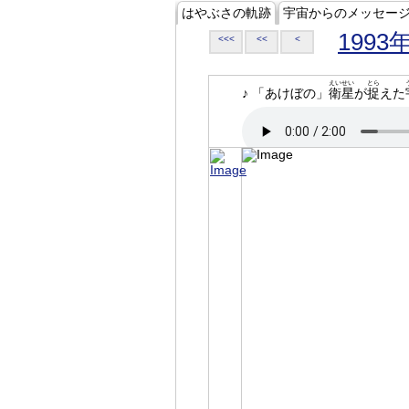
はやぶさの軌跡
宇宙からのメッセー
1993
<<<
<<
<
えいせい
とら
♪ 「あけぼの」
衛星
が
捉
えた