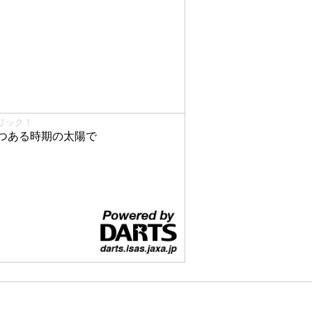
リック！
つある時期の太陽で