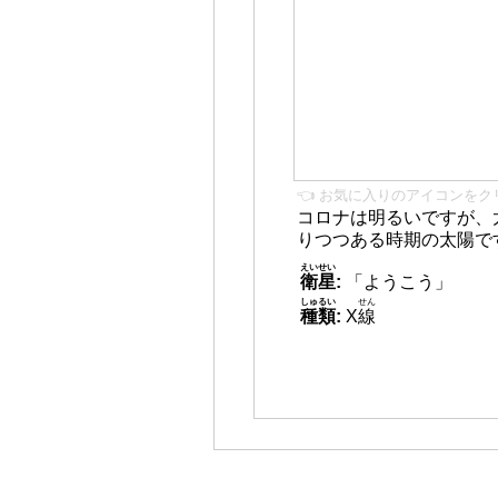
👈 お気に入りのアイコンをク
コロナは明るいですが、
りつつある時期の太陽で
えいせい
衛星
:
「ようこう」
しゅるい
せん
種類
:
X
線