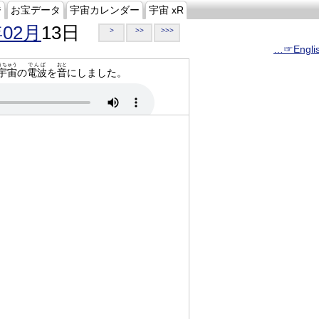
ジ
お宝データ
宇宙カレンダー
宇宙 xR
年02月
13日
>
>>
>>>
…☞Engli
うちゅう
でんぱ
おと
宇宙
の
電波
を
音
にしました。