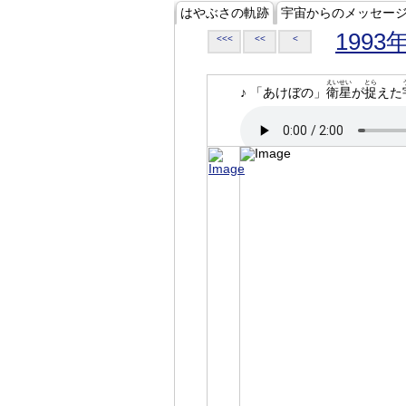
はやぶさの軌跡
宇宙からのメッセー
1993
<<<
<<
<
えいせい
とら
♪ 「あけぼの」
衛星
が
捉
えた