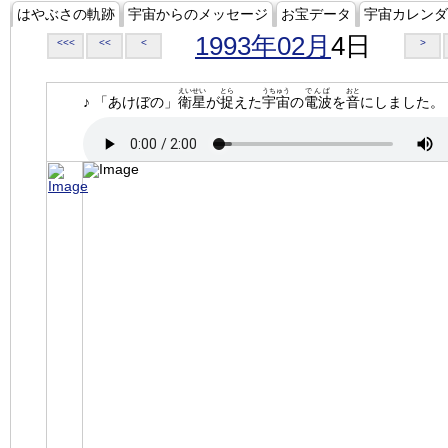
はやぶさの軌跡
宇宙からのメッセージ
お宝データ
宇宙カレンダ
1993年02月
4日
<<<
<<
<
>
えいせい
とら
うちゅう
でんぱ
おと
♪ 「あけぼの」
衛星
が
捉
えた
宇宙
の
電波
を
音
にしました。