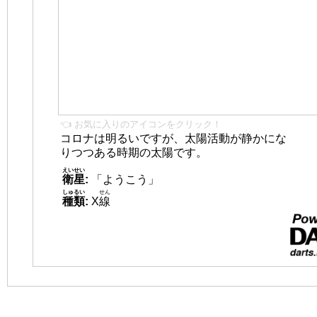
👈 お気に入りのアイコンをクリック！
コロナは明るいですが、太陽活動が静かにな
りつつある時期の太陽です。
えいせい
衛星
:
「ようこう」
しゅるい
せん
種類
:
X
線