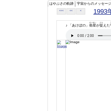
はやぶさの軌跡
宇宙からのメッセー
1993
<<<
<<
<
えいせい
とら
♪ 「あけぼの」
衛星
が
捉
えた