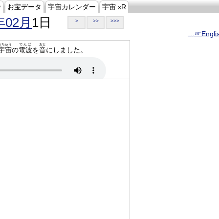
ジ
お宝データ
宇宙カレンダー
宇宙 xR
年02月
1日
>
>>
>>>
…☞Engli
うちゅう
でんぱ
おと
宇宙
の
電波
を
音
にしました。