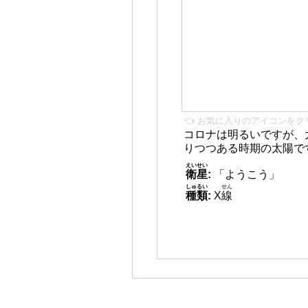
👈 お気に入りのアイコンをク
コロナは明るいですが、
りつつある時期の太陽で
えいせい
衛星
:
「ようこう」
しゅるい
せん
種類
:
X
線