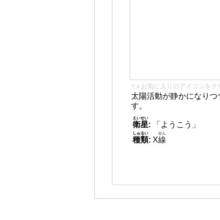
👈 お気に入りのアイコンをク
太陽活動が静かになりつ
す。
えいせい
衛星
:
「ようこう」
しゅるい
せん
種類
:
X
線