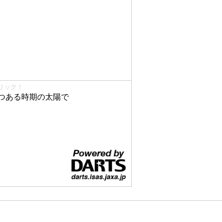
リック！
つある時期の太陽で