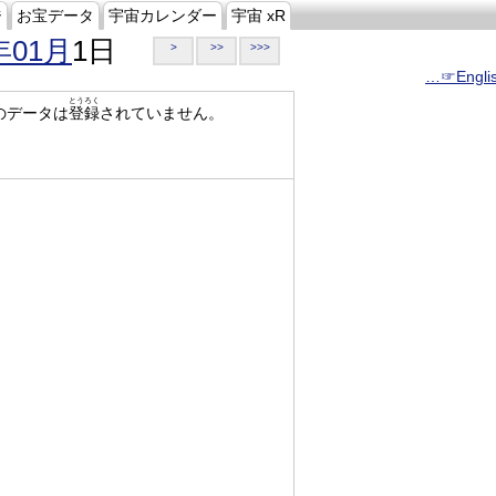
ジ
お宝データ
宇宙カレンダー
宇宙 xR
年01月
1日
>
>>
>>>
…☞Engli
とうろく
のデータは
登録
されていません。