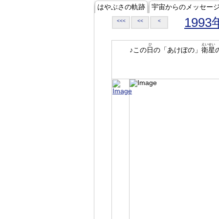
はやぶさの軌跡
宇宙からのメッセー
1993
<<<
<<
<
ひ
えいせい
♪この
日
の「あけぼの」
衛星