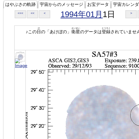
はやぶさの軌跡
宇宙からのメッセージ
お宝データ
宇宙カレンダ
1994年01月
1日
<<<
<<
<
>
ひ
えいせい
とうろく
♪この
日
の「あけぼの」
衛星
のデータは
登録
されていませ