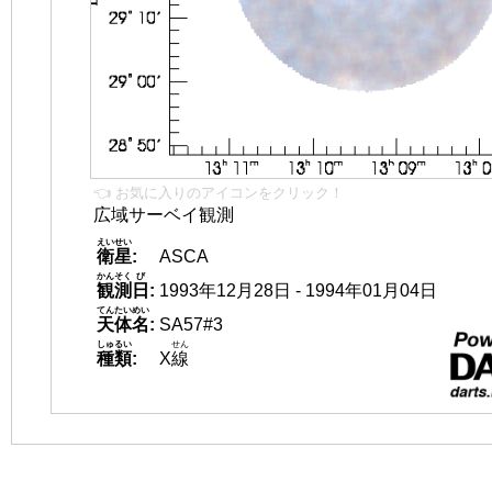
👈 お気に入りのアイコンをクリック！
広域サーベイ観測
えいせい
衛星
:
ASCA
かんそく
び
観測
日
:
1993年12月28日 - 1994年01月04日
てんたいめい
天体名
:
SA57#3
しゅるい
せん
種類
:
X
線