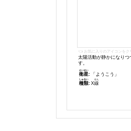
👈 お気に入りのアイコンをク
太陽活動が静かになりつ
す。
えいせい
衛星
:
「ようこう」
しゅるい
せん
種類
:
X
線