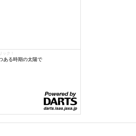
リック！
つある時期の太陽で