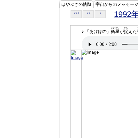
はやぶさの軌跡
宇宙からのメッセー
1992
<<<
<<
<
えいせい
とら
♪ 「あけぼの」
衛星
が
捉
えた