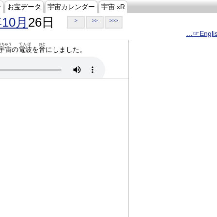
ジ
お宝データ
宇宙カレンダー
宇宙 xR
年10月
26日
>
>>
>>>
…☞Engli
うちゅう
でんぱ
おと
宇宙
の
電波
を
音
にしました。