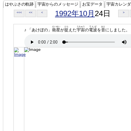
はやぶさの軌跡
宇宙からのメッセージ
お宝データ
宇宙カレンダ
1992年10月
24日
<<<
<<
<
>
えいせい
とら
うちゅう
でんぱ
おと
♪ 「あけぼの」
衛星
が
捉
えた
宇宙
の
電波
を
音
にしました。