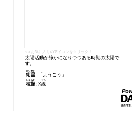
👈 お気に入りのアイコンをクリック！
太陽活動が静かになりつつある時期の太陽で
す。
えいせい
衛星
:
「ようこう」
しゅるい
せん
種類
:
X
線