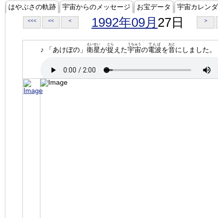
はやぶさの軌跡
宇宙からのメッセージ
お宝データ
宇宙カレンダ
1992年09月
27日
<<<
<<
<
>
えいせい
とら
うちゅう
でんぱ
おと
♪ 「あけぼの」
衛星
が
捉
えた
宇宙
の
電波
を
音
にしました。