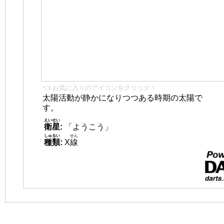
👈 お気に入りのアイコンをクリック！
太陽活動が静かになりつつある時期の太陽で
す。
えいせい
衛星
:
「ようこう」
しゅるい
せん
種類
:
X
線